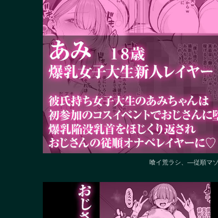
喰イ荒ラシ、―従順マゾ