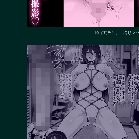
喰イ荒ラシ、―従順マゾ