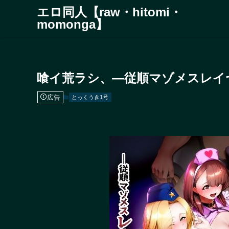
エロ同人【raw・hitomi・
momonga】
喰イ荒ラシ、―従順マゾメスレイ
広告
とっくうき1号