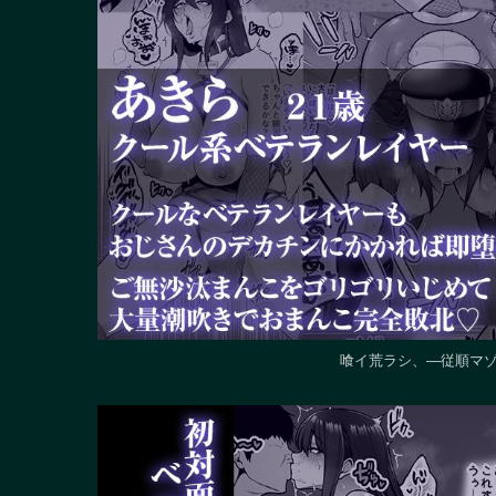
喰イ荒ラシ、―従順マゾ