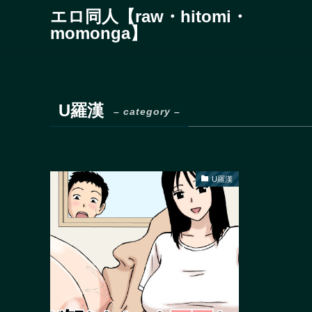
エロ同人【raw・hitomi・
momonga】
U羅漢
– category –
U羅漢