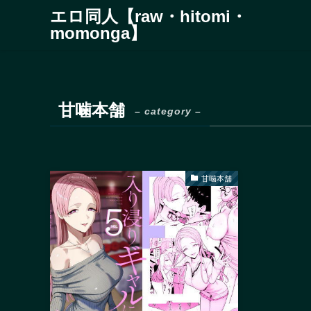
エロ同人【raw・hitomi・
momonga】
甘噛本舗
– category –
甘噛本舗